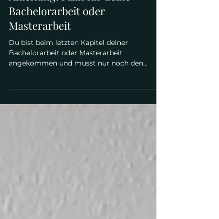
Anleitung: Fazit für deine
Bachelorarbeit oder
Masterarbeit
Du bist beim letzten Kapitel deiner
Bachelorarbeit oder Masterarbeit
angekommen und musst nur noch den
Schluss - dein Fazit - schreiben. Aber erstmal
möchtest Du wissen, wie du da am besten
vorgehst? Hier bist du richtig! Ich erkläre
hier, was in das Fazit deiner Abschlussarbeit
gehört - und was nicht - und gebe dir
praktische Tipps und Formulierungshilfen an
die Hand. Was ist das Fazit in der
Abschlussarbeit? Diskussion versus Fazit -
Was ist was? Anleitung für ein sehr gute