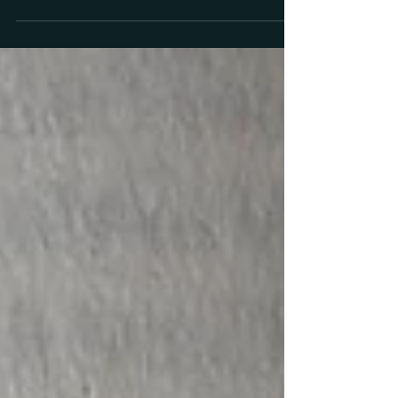
Wie wählst du ein gutes Thema für die
Abschlussarbeit? Stehst du kurz vor deiner
Bachelorarbeit oder Masterarbeit und suchst
ein passendes Thema für deine
Abschlussarbeit? Die Themenwahl
entscheidet maßgeblich darüber, wie gut
deine Arbeit läuft und wie gut sie bewertet
wird. In diesem Blogartikel zeige ich dir,
welche häufigen Fehler bei der Themenwahl
Studierende machen und wie du
problematische Themen erkennst. Außerdem
bekommst du konkrete, praxistaugliche Tipps
zur Theme