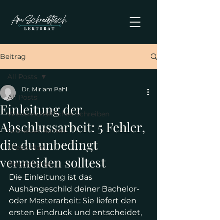
Beitrag
All Posts
Dr. Miriam Pahl
All Posts
Einleitung der
Wissenschaftliches Schreiben
Abschlussarbeit: 5 Fehler,
Schreiben lernen
die du unbedingt
Thesis-Navi
vermeiden solltest
Persönliches
Die Einleitung ist das 
Aushängeschild deiner Bachelor- 
oder Masterarbeit: Sie liefert den 
ersten Eindruck und entscheidet, 