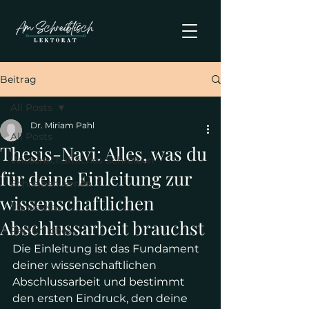
Beitrag
All Posts
Dr. Miriam Pahl
All Posts
Thesis-Navi: Alles, was du
Wissenschaftliches Schreiben
für deine Einleitung zur
Schreiben lernen
wissenschaftlichen
Thesis-Navi
Abschlussarbeit brauchst
Persönliches
Die Einleitung ist das Fundament 
deiner wissenschaftlichen 
Abschlussarbeit und bestimmt 
den ersten Eindruck, den deine 