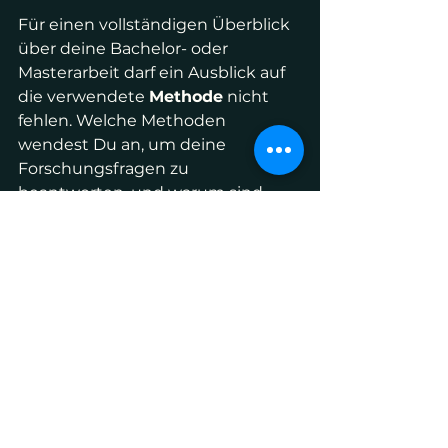
Für einen vollständigen Überblick 
über deine Bachelor- oder 
Masterarbeit darf ein Ausblick auf 
die verwendete 
Methode
 nicht 
fehlen. Welche Methoden 
wendest Du an, um deine 
Forschungsfragen zu 
beantworten, und warum sind 
genau diese dafür geeignet? Mit 
diesen Informationen schaffst du 
auch Vertrauen in die 
wissenschaftliche 
Herangehensweise und 
Nachvollziehbarkeit deiner Arbeit.
Schließlich erläuterst Du im 
letzten Abschnitt deiner 
Einleitung den 
Aufbau
 deiner 