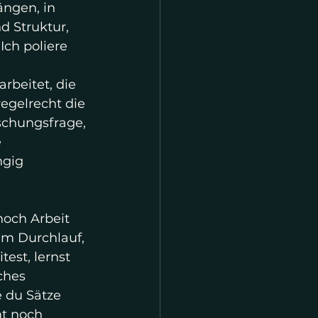
ängen, in 
d Struktur, 
ch poliere 
beitet, die 
regelrecht die 
schungsfrage, 
 
gig 
noch Arbeit 
em Durchlauf, 
est, lernst 
ches 
 du Sätze 
t noch 