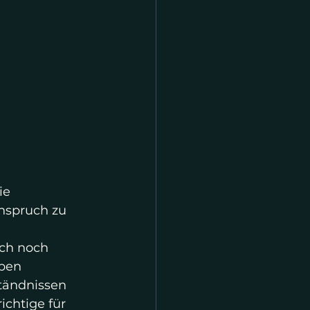
ie 
nspruch zu 
uch noch 
ben 
tändnissen 
ichtige für 