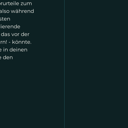
rurteile zum 
 also während 
sten 
dierende 
das vor der 
n! - könnte. 
 in deinen 
e den 