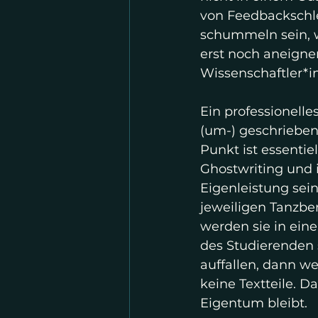
von Feedbackschle
schummeln sein, w
erst noch aneignen
Wissenschaftler*in
Ein professionelle
(um-) geschrieben
Punkt ist essentie
Ghostwriting und i
Eigenleistung sei
jeweiligen Tanzber
werden sie in ein
des Studierenden 
auffallen, dann we
keine Textteile. Da
Eigentum bleibt. 