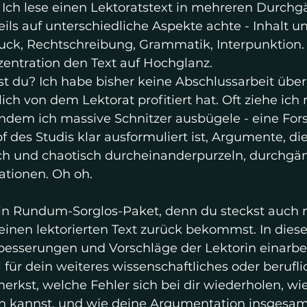
 Ich lese einen Lektoratstext in mehreren Durchg
ils auf unterschiedliche Aspekte achte - Inhalt un
uck, Rechtschreibung, Grammatik, Interpunktion. I
zentration den Text auf Hochglanz. 
du? Ich habe bisher keine Abschlussarbeit überar
ch von dem Lektorat profitiert hat. Oft ziehe ich 
indem ich massive Schnitzer ausbügele - eine For
f des Studis klar ausformuliert ist, Argumente, die
ch und chaotisch durcheinanderpurzeln, durchgän
tationen. Oh oh. 
kein Rundum-Sorglos-Paket, denn du steckst auch 
einen lektorierten Text zurück bekommst. In dies
esserungen und Vorschläge der Lektorin einarbeit
 für dein weiteres wissenschaftliches oder berufli
rkst, welche Fehler sich bei dir wiederholen, wie
ren kannst, und wie deine Argumentation insgesam