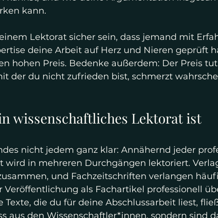
rken kann. 
 einem Lektorat sicher sein, dass jemand mit Erfa
rtise deine Arbeit auf Herz und Nieren geprüft ha
en hohen Preis. Bedenke außerdem: Der Preis tut
it der du nicht zufrieden bist, schmerzt wahrsch
Ein wissenschaftliches Lektorat ist 
gendes nicht jedem ganz klar: Annähernd jeder profe
xt wird in mehreren Durchgängen lektoriert. Verla
zusammen, und Fachzeitschriften verlangen häufig
 Veröffentlichung als Fachartikel professionell üb
e Texte, die du für deine Abschlussarbeit liest, fli
ss aus den Wissenschaftler*innen, sondern sind d