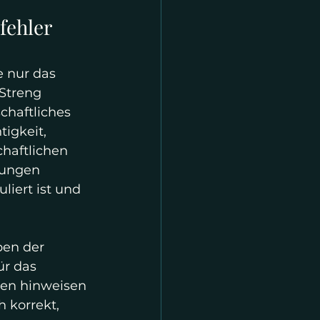
fehler 
e nur das 
Streng 
chaftliches 
tigkeit, 
chaftlichen 
lungen 
iert ist und 
en der 
ür das 
ten hinweisen 
h korrekt, 