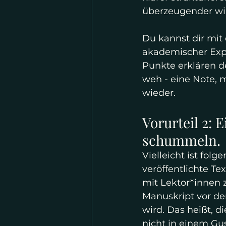
überzeugender wi
Du kannst dir mit
akademischer Expe
Punkte erklären d
weh - eine Note, m
wieder. 
Vorurteil 2: 
schummeln.
Vielleicht ist fol
veröffentlichte Te
mit Lektor*innen 
Manuskript vor der
wird. Das heißt, di
nicht in einem Gu