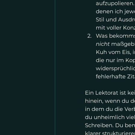
aufzupolieren.
denen ich jewe
Stil und Ausdr
mit voller Kon
Was bekommst 
nicht
 maßgebli
Kuh vom Eis, 
die nur im Kop
widersprüchli
fehlerhafte Zi
Ein Lektorat ist 
hinein, wenn du d
in dem du die Verb
du unheimlich viel
Schreiben. Du beme
klarer strukturie