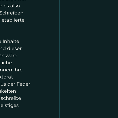
 es also 
Schreiben 
etablierte 
 Inhalte 
nd dieser 
as wäre 
liche 
nnen ihre 
ktorat 
us der Feder 
gkeiten 
 schreibe 
eistiges 