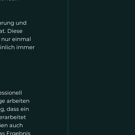
hrung und 
t. Diese 
 nur einmal 
einlich immer 
ssionell 
ge arbeiten 
, dass ein 
erarbeitet 
eßen auch 
as Ergebnis 