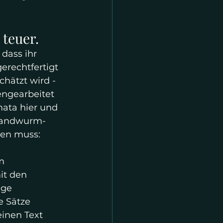
 teuer.
 dass ihr 
erechtfertigt 
chätzt wird - 
engearbeitet 
mata hier und 
 Bandwurm- 
en muss: 
m 
it den 
ige 
e Sätze 
inen Text 