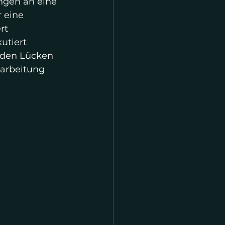
ngen an eine 
 eine 
t  
utiert 
rden Lücken 
rarbeitung 