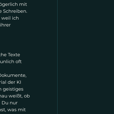
ögerlich mit 
e Schreiben. 
 weil ich 
ihrer 
che Texte 
unlich oft 
 Dokumente, 
al der KI 
geistiges 
au weißt, ob 
 Du nur 
st, was mit 