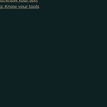
 to know your text
 Know your tools