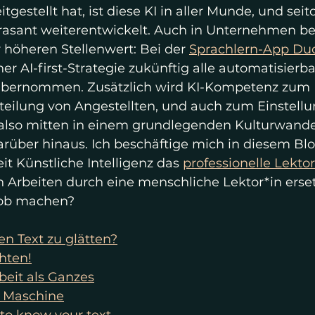
itgestellt hat, ist diese KI in aller Munde, und sei
I rasant weiterentwickelt. Auch in Unternehmen 
 höheren Stellenwert: Bei der 
Sprachlern-App Du
 AI-first-Strategie zukünftig alle automatisierba
übernommen. Zusätzlich wird KI-Kompetenz zum K
teilung von Angestellten, und auch zum Einstellu
also mitten in einem grundlegenden Kulturwandel
rüber hinaus. Ich beschäftige mich in diesem Blo
it Künstliche Intelligenz das 
professionelle Lekto
n Arbeiten durch eine menschliche Lektor*in erse
Job machen?
n Text zu glätten?
hten!
beit als Ganzes
. Maschine