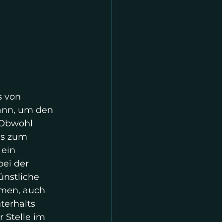
s von 
ann, um den 
 Obwohl 
as zum 
ein 
ei der 
ünstliche 
mmen, auch 
terhalts 
 Stelle im 