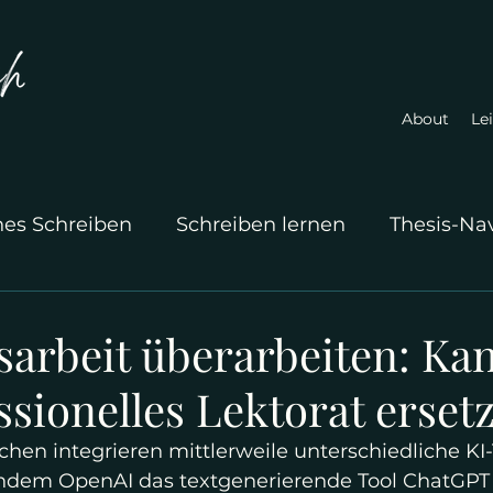
About
Le
hes Schreiben
Schreiben lernen
Thesis-Na
sarbeit überarbeiten: Ka
ssionelles Lektorat erset
en integrieren mittlerweile unterschiedliche KI-T
chdem OpenAI das textgenerierende Tool ChatGPT 