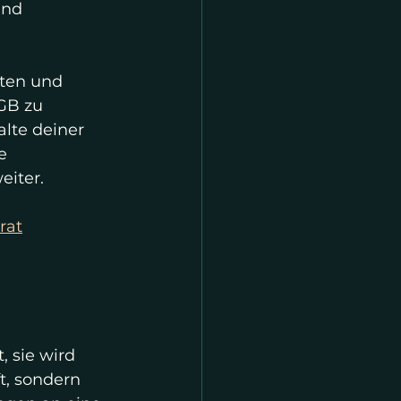
und 
aten und 
GB zu 
lte deiner 
e 
eiter.
rat
 sie wird 
t, sondern 