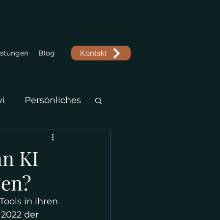
Kontakt
istungen
Blog
vi
Persönliches
nn KI
zen?
ools in ihren 
2022 der 