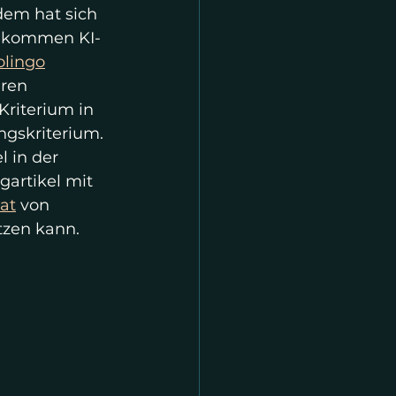
tdem hat sich 
bekommen KI-
olingo
ren 
riterium in 
ngskriterium. 
 in der 
gartikel mit 
rat
 von 
tzen kann. 