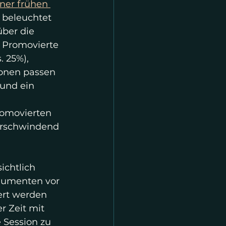
ner frühen 
 beleuchtet 
über die 
 Promovierte 
 25%), 
ionen passen 
und ein 
romovierten 
verschwindend 
ichtlich 
gumenten vor 
ert werden 
r Zeit mit 
 Session zu 