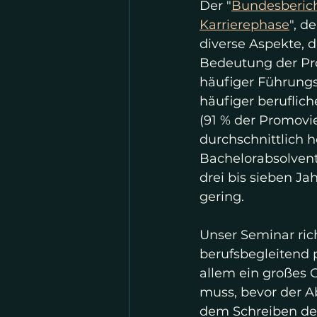
Der "
Bundesberich
Karrierephase
", d
diverse Aspekte, d
Bedeutung der Pro
häufiger Führungsp
häufiger beruflic
(91 % der Promovie
durchschnittlich 
Bachelorabsolvent
drei bis sieben J
gering. 
Unser Seminar rich
berufsbegleitend 
allem ein großes C
muss, bevor der Abs
dem Schreiben der