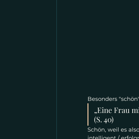
Besonders "schön" 
„Eine Frau mi
(S. 40)
Schön, weil es als
intelligent / erfolg