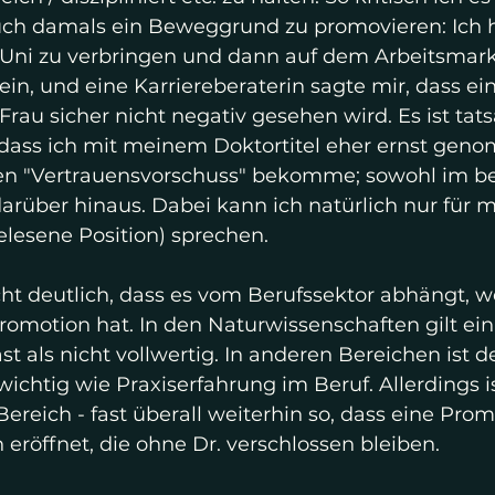
uch damals ein Beweggrund zu promovieren: Ich h
er Uni zu verbringen und dann auf dem Arbeitsmark
ein, und eine Karriereberaterin sagte mir, dass ei
Frau sicher nicht negativ gesehen wird. Es ist tat
dass ich mit meinem Doktortitel eher ernst ge
n "Vertrauensvorschuss" bekomme; sowohl im be
arüber hinaus. Dabei kann ich natürlich nur für 
lesene Position) sprechen. 
t deutlich, dass es vom Berufssektor abhängt, w
Promotion hat. In den Naturwissenschaften gilt ei
t als nicht vollwertig. In anderen Bereichen ist de
ichtig wie Praxiserfahrung im Beruf. Allerdings is
reich - fast überall weiterhin so, dass eine Prom
eröffnet, die ohne Dr. verschlossen bleiben. 