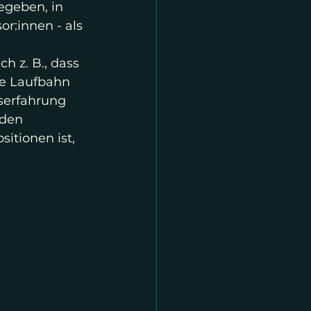
egeben, in 
r:innen - als 
 z. B., dass 
he Laufbahn 
fserfahrung 
 den 
itionen ist, 