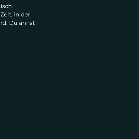
isch 
eit, in der 
nd. Du ahnst 