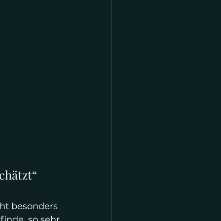
chätzt“ 
cht besonders 
 finde, so sehr 