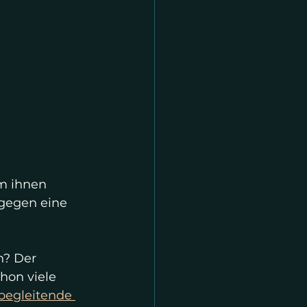
m ihnen 
gegen eine 
? Der 
hon viele 
begleitende 