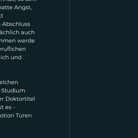
atte Angst, 
t 
n Abschluss 
sächlich auch 
nommen werde 
ruflichen 
mich und 
elchen 
n Studium 
r Doktortitel 
t es - 
otion Türen 