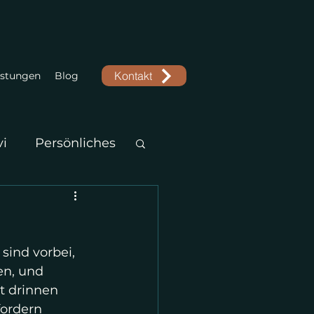
Kontakt
istungen
Blog
vi
Persönliches
sind vorbei, 
en, und 
t drinnen 
fordern 