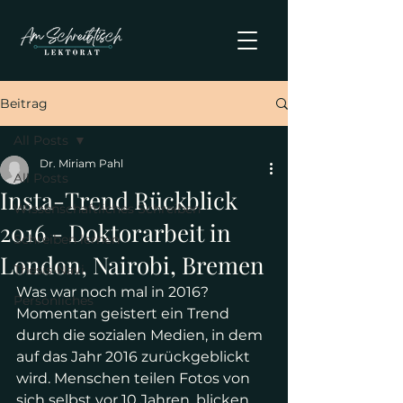
Beitrag
All Posts
Dr. Miriam Pahl
All Posts
Insta-Trend Rückblick
Wissenschaftliches Schreiben
2016 - Doktorarbeit in
Schreiben lernen
London, Nairobi, Bremen
Thesis-Navi
Was war noch mal in 2016? 
Persönliches
Momentan geistert ein Trend 
durch die sozialen Medien, in dem 
auf das Jahr 2016 zurückgeblickt 
wird. Menschen teilen Fotos von 
sich selbst vor 10 Jahren, blicken 