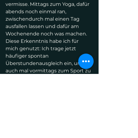
vermisse. Mittags zum Yoga, dafür 
abends noch einmal ran, 
zwischendurch mal einen Tag 
ausfallen lassen und dafür am 
Wochenende noch was machen. 
Diese Erkenntnis habe ich für 
mich genutzt: Ich trage jetzt 
häufiger spontan 
Überstundenausgleich ein, um 
auch mal vormittags zum Sport zu 
gehen, wenn ich keine Termine 
habe. Außerdem mache ich 
häufiger kleine Pausen und gehe 
dann eine Runde um den Block, 
anstatt mich selbst an den 
Schreibtisch zu fesseln. Der Blick 
in's Fotoarchiv aus dieser Zeit 
bestätigt mich darin.